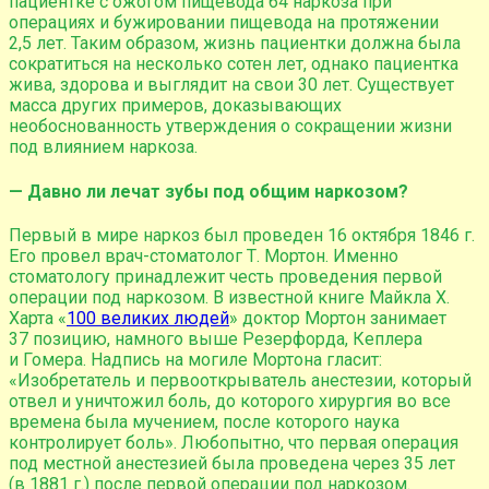
пациентке с ожогом пищевода 64 наркоза при
операциях и бужировании пищевода на протяжении
2,5 лет. Таким образом, жизнь пациентки должна была
сократиться на несколько сотен лет, однако пациентка
жива, здорова и выглядит на свои 30 лет. Существует
масса других примеров, доказывающих
необоснованность утверждения о сокращении жизни
под влиянием наркоза.
— Давно ли лечат зубы под общим наркозом?
Первый в мире наркоз был проведен 16 октября 1846 г.
Его провел врач-стоматолог Т. Мортон. Именно
стоматологу принадлежит честь проведения первой
операции под наркозом. В известной книге Майкла Х.
Харта «
100 великих людей
» доктор Мортон занимает
37 позицию, намного выше Резерфорда, Кеплера
и Гомера. Надпись на могиле Мортона гласит:
«Изобретатель и первооткрыватель анестезии, который
отвел и уничтожил боль, до которого хирургия во все
времена была мучением, после которого наука
контролирует боль». Любопытно, что первая операция
под местной анестезией была проведена через 35 лет
(в 1881 г.) после первой операции под наркозом.